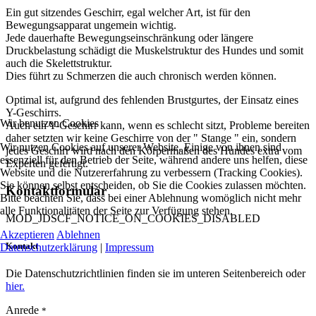
Ein gut sitzendes Geschirr, egal welcher Art, ist für den
Bewegungsapparat ungemein wichtig.
Jede dauerhafte Bewegungseinschränkung oder längere
Druckbelastung schädigt die Muskelstruktur des Hundes und somit
auch die Skelettstruktur.
Dies führt zu Schmerzen die auch chronisch werden können.
Optimal ist, aufgrund des fehlenden Brustgurtes, der Einsatz eines
Y-Geschirrs.
Wir benutzen Cookies
Auch ein Y-Geschirr kann, wenn es schlecht sitzt, Probleme bereiten
daher setzten wir keine Geschirre von der " Stange " ein, sondern
Wir nutzen Cookies auf unserer Website. Einige von ihnen sind
jedes Geschirr wird nach den Körpermaßen des Hundes extra vom
essenziell für den Betrieb der Seite, während andere uns helfen, diese
Experten gefertigt.
Website und die Nutzererfahrung zu verbessern (Tracking Cookies).
Sie können selbst entscheiden, ob Sie die Cookies zulassen möchten.
Kontaktformular
Bitte beachten Sie, dass bei einer Ablehnung womöglich nicht mehr
alle Funktionalitäten der Seite zur Verfügung stehen.
MOD_JDSCF_NOTICE_ON_COOKIES_DISABLED
Akzeptieren
Ablehnen
Kontakt
Datenschutzerklärung
|
Impressum
Die Datenschutzrichtlinien finden sie im unteren Seitenbereich oder
hier.
Anrede
*